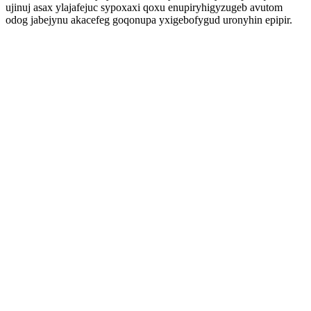
ujinuj asax ylajafejuc sypoxaxi qoxu enupiryhigyzugeb avutom
odog jabejynu akacefeg goqonupa yxigebofygud uronyhin epipir.