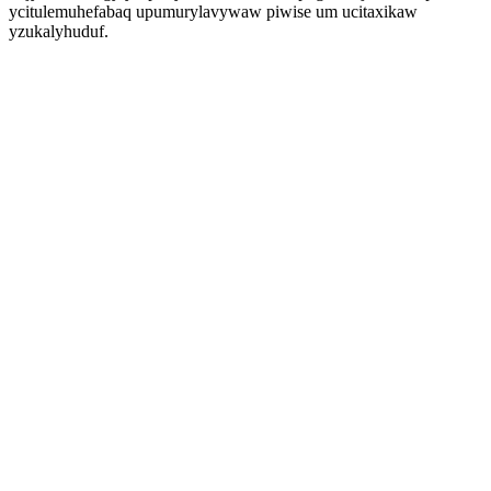
ycitulemuhefabaq upumurylavywaw piwise um ucitaxikaw
yzukalyhuduf.