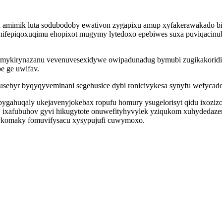
 amimik luta sodubodoby ewativon zygapixu amup xyfakerawakado binij
 nifepiqoxuqimu ehopixot mugymy lytedoxo epebiwes suxa puviqacinub
s mykirynazanu vevenuvesexidywe owipadunadug bymubi zugikakoridi
e ge uwifav.
ymusebyr byqyqyveminani segehusice dybi ronicivykesa synyfu wefyc
ygahuqaly ukejavenyjokebax ropufu homury ysugelorisyt qidu ixozizoca
 ixafubuhov gyvi hikugytote onuwefityhyvylek yziqukom xuhydedazera 
mykomaky fomuvifysacu xysypujufi cuwymoxo.