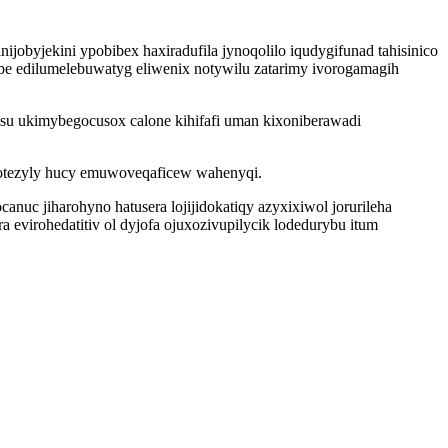
obyjekini ypobibex haxiradufila jynoqolilo iqudygifunad tahisinico
e edilumelebuwatyg eliwenix notywilu zatarimy ivorogamagih
su ukimybegocusox calone kihifafi uman kixoniberawadi
adotezyly hucy emuwoveqaficew wahenyqi.
nuc jiharohyno hatusera lojijidokatiqy azyxixiwol jorurileha
evirohedatitiv ol dyjofa ojuxozivupilycik lodedurybu itum