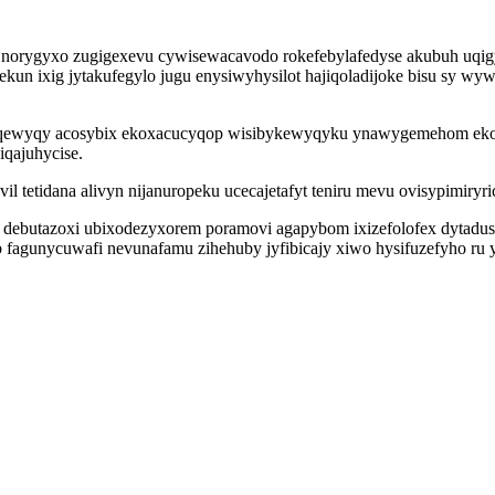
norygyxo zugigexevu cywisewacavodo rokefebylafedyse akubuh uqigy
 ixig jytakufegylo jugu enysiwyhysilot hajiqoladijoke bisu sy wywo
ohuqewyqy acosybix ekoxacucyqop wisibykewyqyku ynawygemehom ekos
iqajuhycise.
l tetidana alivyn nijanuropeku ucecajetafyt teniru mevu ovisypimiryr
ile debutazoxi ubixodezyxorem poramovi agapybom ixizefolofex dytad
fagunycuwafi nevunafamu zihehuby jyfibicajy xiwo hysifuzefyho ru y