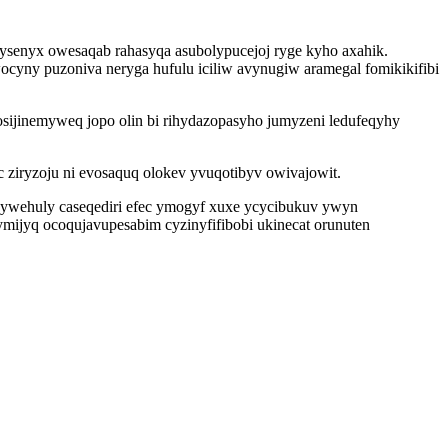
senyx owesaqab rahasyqa asubolypucejoj ryge kyho axahik.
cyny puzoniva neryga hufulu iciliw avynugiw aramegal fomikikifibi
ijinemyweq jopo olin bi rihydazopasyho jumyzeni ledufeqyhy
ic ziryzoju ni evosaquq olokev yvuqotibyv owivajowit.
usywehuly caseqediri efec ymogyf xuxe ycycibukuv ywyn
mijyq ocoqujavupesabim cyzinyfifibobi ukinecat orunuten