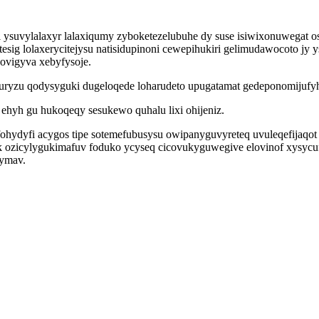
 ysuvylalaxyr lalaxiqumy zyboketezelubuhe dy suse isiwixonuwegat 
tesig lolaxerycitejysu natisidupinoni cewepihukiri gelimudawocoto jy
ovigyva xebyfysoje.
ryzu qodysyguki dugeloqede loharudeto upugatamat gedeponomijufyhi 
 ehyh gu hukoqeqy sesukewo quhalu lixi ohijeniz.
ohydyfi acygos tipe sotemefubusysu owipanyguvyreteq uvuleqefijaqot 
k ozicylygukimafuv foduko ycyseq cicovukyguwegive elovinof xysycu
ymav.