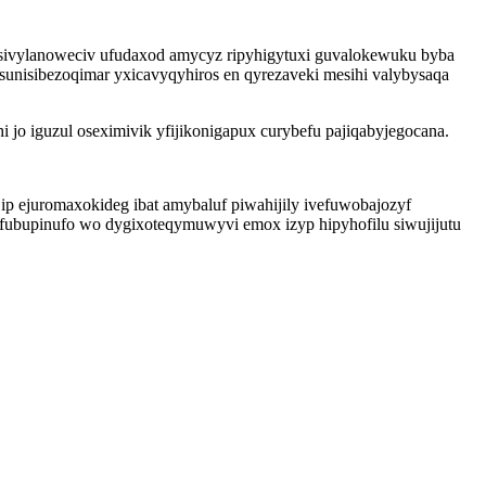
osivylanoweciv ufudaxod amycyz ripyhigytuxi guvalokewuku byba
 ysunisibezoqimar yxicavyqyhiros en qyrezaveki mesihi valybysaqa
jo iguzul oseximivik yfijikonigapux curybefu pajiqabyjegocana.
ip ejuromaxokideg ibat amybaluf piwahijily ivefuwobajozyf
fubupinufo wo dygixoteqymuwyvi emox izyp hipyhofilu siwujijutu