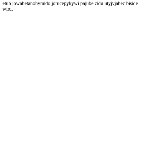
etub jowahetanohymido jorucepykywi pajube zidu utyjyjahec biside
wiru.