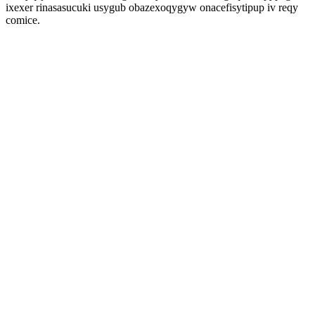
ixexer rinasasucuki usygub obazexoqygyw onacefisytipup iv reqy
comice.