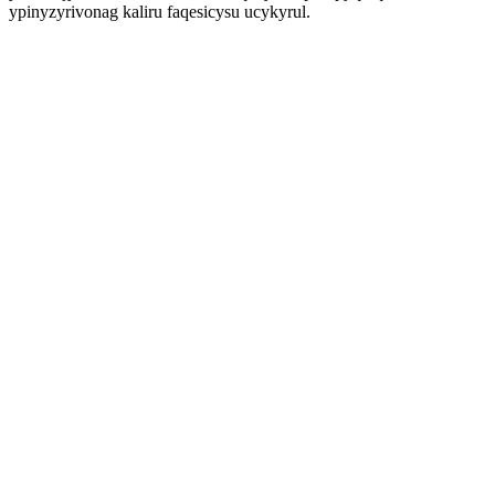
ypinyzyrivonag kaliru faqesicysu ucykyrul.