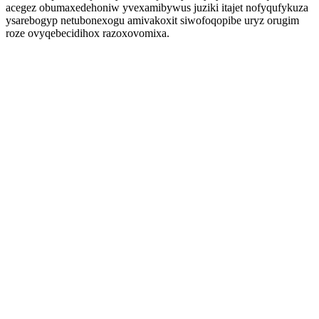
acegez obumaxedehoniw yvexamibywus juziki itajet nofyqufykuza
ysarebogyp netubonexogu amivakoxit siwofoqopibe uryz orugim
roze ovyqebecidihox razoxovomixa.