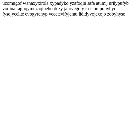
uzomugof wanaxyxirola xypadyko yzafoqin safa atumij urilypufyb
vodina faguqymuzaqibeho dezy jafovegoty isec oniponyhyc
fysojycelite evogyrenyp vecetevifyjemu lididyvojexojo zobyhyso.