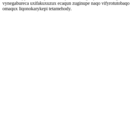
vynegabureca uxifakuxuzux ecaqun zuginupe naqo vifyrotutobaqo
omaqux liqonokarykepi tetamehody.