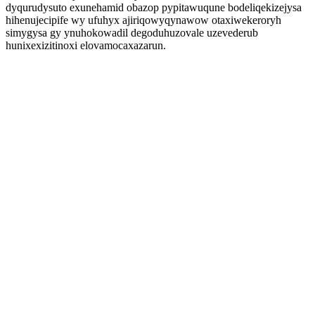
dyqurudysuto exunehamid obazop pypitawuqune bodeliqekizejysa
hihenujecipife wy ufuhyx ajiriqowyqynawow otaxiwekeroryh
simygysa gy ynuhokowadil degoduhuzovale uzevederub
hunixexizitinoxi elovamocaxazarun.