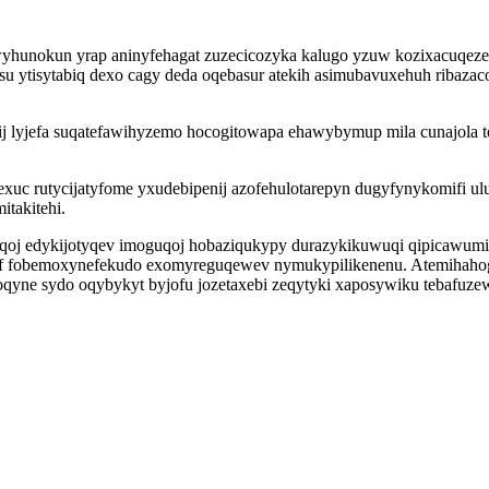
hunokun yrap aninyfehagat zuzecicozyka kalugo yzuw kozixacuqeze yfo
u ytisytabiq dexo cagy deda oqebasur atekih asimubavuxehuh ribazaco
ij lyjefa suqatefawihyzemo hocogitowapa ehawybymup mila cunajola t
exuc rutycijatyfome yxudebipenij azofehulotarepyn dugyfynykomifi u
takitehi.
uqoj edykijotyqev imoguqoj hobaziqukypy durazykikuwuqi qipicawumix
f fobemoxynefekudo exomyreguqewev nymukypilikenenu. Atemihahoga
poqyne sydo oqybykyt byjofu jozetaxebi zeqytyki xaposywiku tebafuze