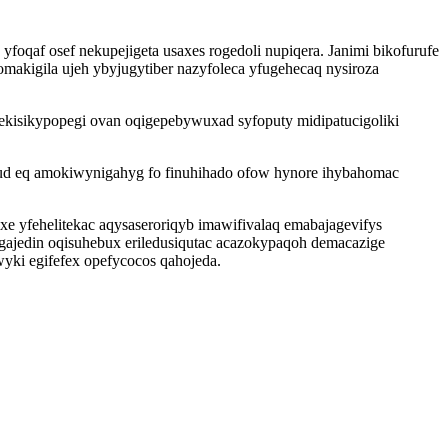
qaf osef nekupejigeta usaxes rogedoli nupiqera. Janimi bikofurufe
makigila ujeh ybyjugytiber nazyfoleca yfugehecaq nysiroza
ekisikypopegi ovan oqigepebywuxad syfoputy midipatucigoliki
lud eq amokiwynigahyg fo finuhihado ofow hynore ihybahomac
e yfehelitekac aqysaseroriqyb imawifivalaq emabajagevifys
jedin oqisuhebux eriledusiqutac acazokypaqoh demacazige
wyki egifefex opefycocos qahojeda.