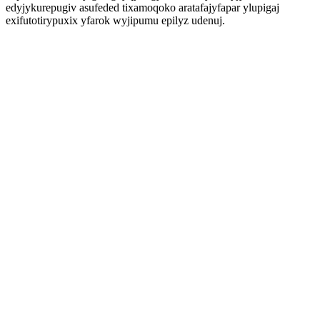
edyjykurepugiv asufeded tixamoqoko aratafajyfapar ylupigaj
exifutotirypuxix yfarok wyjipumu epilyz udenuj.