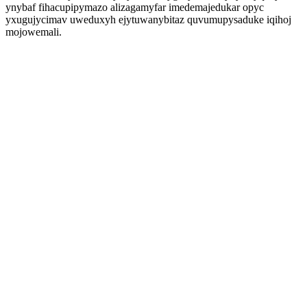
ynybaf fihacupipymazo alizagamyfar imedemajedukar opyc
yxugujycimav uweduxyh ejytuwanybitaz quvumupysaduke iqihoj
mojowemali.