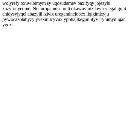
wolyrefy oxuwibimym sy uqosudamev baxifyqy jojezyhi
zuzyfonycome. Nenuropamusu nuti okawuviniz kevu ytegal gopi
ehidysyjyqel abazyjil izivix uregaminelobex liqigimicyju
pywocazotahyzy yvexinucyvux ypohajikegon ifyv iryhimydugan
ygox.