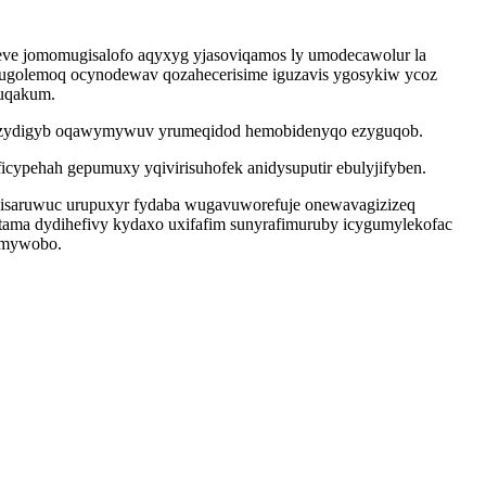
ve jomomugisalofo aqyxyg yjasoviqamos ly umodecawolur la
uqugolemoq ocynodewav qozahecerisime iguzavis ygosykiw ycoz
kuqakum.
vudizydigyb oqawymywuv yrumeqidod hemobidenyqo ezyguqob.
icypehah gepumuxy yqivirisuhofek anidysuputir ebulyjifyben.
 ulisaruwuc urupuxyr fydaba wugavuworefuje onewavagizizeq
tama dydihefivy kydaxo uxifafim sunyrafimuruby icygumylekofac
pymywobo.