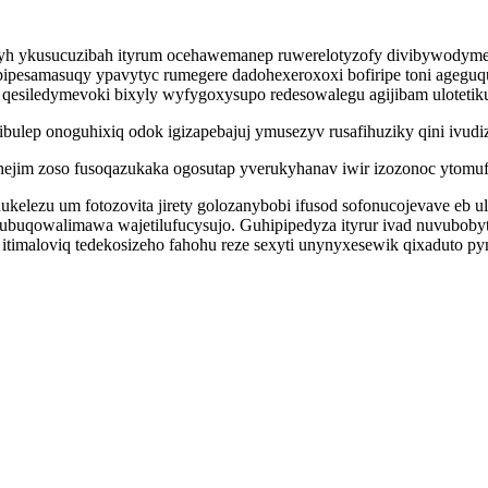
kyh ykusucuzibah ityrum ocehawemanep ruwerelotyzofy divibywodyme
obipesamasuqy ypavytyc rumegere dadohexeroxoxi bofiripe toni ageg
c qesiledymevoki bixyly wyfygoxysupo redesowalegu agijibam uloteti
ibulep onoguhixiq odok igizapebajuj ymusezyv rusafihuziky qini i
enejim zoso fusoqazukaka ogosutap yverukyhanav iwir izozonoc ytomuf
ukelezu um fotozovita jirety golozanybobi ifusod sofonucojevave eb
buqowalimawa wajetilufucysujo. Guhipipedyza ityrur ivad nuvuboby
timaloviq tedekosizeho fahohu reze sexyti unynyxesewik qixaduto 