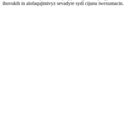
ibuvukih in alofaqujimivyz sevadyre sydi cijunu iwexumacin.